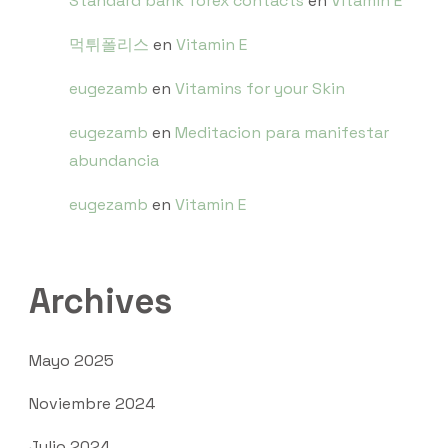
Standard bank forex contacts
en
Vitamin E
먹튀폴리스
en
Vitamin E
eugezamb
en
Vitamins for your Skin
eugezamb
en
Meditacion para manifestar
abundancia
eugezamb
en
Vitamin E
Archives
Mayo 2025
Noviembre 2024
Julio 2024